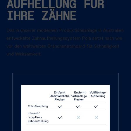
AUFHELLUNG FÜR
IHRE ZÄHNE
Das in unserer modernen Produktionsanlage in Australien
entwickelte Zahnaufhellungssystem Pola setzt nach wie
vor den weltweiten Branchenstandard für Schnelligkeit
und Wirksamkeit.