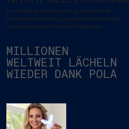
Nachfüllen ist bei Pola einfach. Haben Sie Ihr
individuelles Pola-Kit, so genügen für zukünftige
Anwendungen die Pola-Nachfüllspritzen.
MILLIONEN
WELTWEIT LÄCHELN
WIEDER DANK POLA