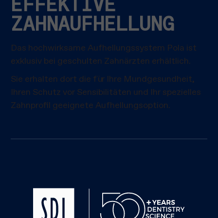
EFFEKTIVE
ZAHNAUFHELLUNG
Das hochwirksame Aufhellungssystem Pola ist
exklusiv bei geschulten Zahnärzten erhältlich.
Sie erhalten dort die für Ihre Mundgesundheit,
Ihren Schutz vor Sensibilitäten und Ihr spezielles
Zahnprofil geeignete Aufhellungsoption.